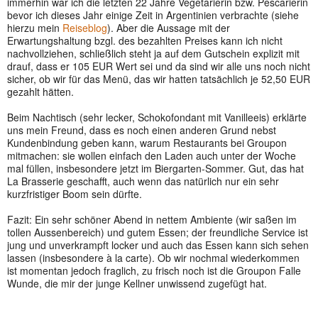
immerhin war ich die letzten 22 Jahre Vegetarierin bzw. Pescarierin
bevor ich dieses Jahr einige Zeit in Argentinien verbrachte (siehe
hierzu mein
Reiseblog
). Aber die Aussage mit der
Erwartungshaltung bzgl. des bezahlten Preises kann ich nicht
nachvollziehen, schließlich steht ja auf dem Gutschein explizit mit
drauf, dass er 105 EUR Wert sei und da sind wir alle uns noch nicht
sicher, ob wir für das Menü, das wir hatten tatsächlich je 52,50 EUR
gezahlt hätten.
Beim Nachtisch (sehr lecker, Schokofondant mit Vanilleeis) erklärte
uns mein Freund, dass es noch einen anderen Grund nebst
Kundenbindung geben kann, warum Restaurants bei Groupon
mitmachen: sie wollen einfach den Laden auch unter der Woche
mal füllen, insbesondere jetzt im Biergarten-Sommer. Gut, das hat
La Brasserie geschafft, auch wenn das natürlich nur ein sehr
kurzfristiger Boom sein dürfte.
Fazit: Ein sehr schöner Abend in nettem Ambiente (wir saßen im
tollen Aussenbereich) und gutem Essen; der freundliche Service ist
jung und unverkrampft locker und auch das Essen kann sich sehen
lassen (insbesondere à la carte). Ob wir nochmal wiederkommen
ist momentan jedoch fraglich, zu frisch noch ist die Groupon Falle
Wunde, die mir der junge Kellner unwissend zugefügt hat.