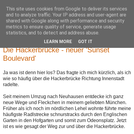
This site uses cookies from Google to deliver its services
Neulich in München
and to analyze traffic. Your IP address and user-agent are
shared with Google along with performance and security
metrics to ensure quality of service, generate usage
Kurioses und Fakten aus Bayerns Hauptstadt
statistics, and to detect and address abuse.
LEARN MORE
GOT IT
Sonntag, 30. August 2015
Die Hackerbrücke - neuer 'Sunset
Boulevard'
Ja was ist denn hier los? Das fragte ich mich kürzlich, als ich
wie so häufig über die Hackerbrücke Richtung Innenstadt
radelte.
Seit meinem Umzug nach Neuhausen entdecke ich ganz
neue Wege und Fleckchen in meinem geliebten München.
Früher als ich noch im nördlichen Lehel wohnte führte meine
häufigste Radlstrecke schnurstracks durch den Englischen
Garten in den Hofgarten und somit zum Odeonsplatz. Jetzt
ist es wie gesagt der Weg zur und über die Hackerbrücke.