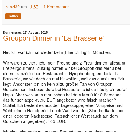
zenzi39
um
11:37
1 Kommentar:
Teilen
Donnerstag, 27. August 2015
Groupon Dinner in 'La Brasserie'
Neulich war ich mal wieder beim ‚Fine Dining’ in München.
Wir waren zu viert, ich, mein Freund und 2 Freundinnen, allesamt
Freizeitgourmets. Zufällig hatten wir bei Groupon das Menü bei
einem französischen Restaurant in Nymphenburg entdeckt, La
Brasserie, wo wir doch eh mal hinwollten, weil das quasi ums Eck
liegt. Ansonsten bin ich kein allzu großer Fan von Groupon
Gutscheinen; insbesondere bei Restaurants ist da häufig ein purer
Nepp. Aber was kann man schon bei dem Menü für 2 Personen
das für schlappe 49,90 EUR angeboten wird falsch machen?
Schließlich besteht es aus der Tagessuppe, einer Vorspeise nach
Wahl, einem Hauptgericht nach Wahl von der ‚Standardkarte‘ und
einer leckeren Nachspeise. Tatsächlicher Wert (auch auf dem
Gutschein angegeben): 105 EUR.
Ich plänkelte noch mit meinen Freundinnen rum, dass meine