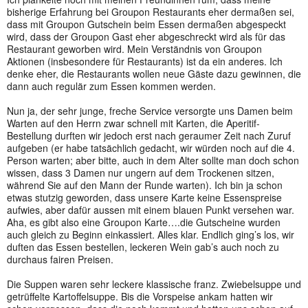
bisherige Erfahrung bei Groupon Restaurants eher dermaßen sei,
dass mit Groupon Gutschein beim Essen dermaßen abgespeckt
wird, dass der Groupon Gast eher abgeschreckt wird als für das
Restaurant geworben wird. Mein Verständnis von Groupon
Aktionen (insbesondere für Restaurants) ist da ein anderes. Ich
denke eher, die Restaurants wollen neue Gäste dazu gewinnen, die
dann auch regulär zum Essen kommen werden.
Nun ja, der sehr junge, freche Service versorgte uns Damen beim
Warten auf den Herrn zwar schnell mit Karten, die Aperitif-
Bestellung durften wir jedoch erst nach geraumer Zeit nach Zuruf
aufgeben (er habe tatsächlich gedacht, wir würden noch auf die 4.
Person warten; aber bitte, auch in dem Alter sollte man doch schon
wissen, dass 3 Damen nur ungern auf dem Trockenen sitzen,
während Sie auf den Mann der Runde warten). Ich bin ja schon
etwas stutzig geworden, dass unsere Karte keine Essenspreise
aufwies, aber dafür aussen mit einem blauen Punkt versehen war.
Aha, es gibt also eine Groupon Karte….die Gutscheine wurden
auch gleich zu Beginn einkassiert. Alles klar. Endlich ging’s los, wir
duften das Essen bestellen, leckeren Wein gab’s auch noch zu
durchaus fairen Preisen.
Die Suppen waren sehr leckere klassische franz. Zwiebelsuppe und
getrüffelte Kartoffelsuppe. Bis die Vorspeise ankam hatten wir