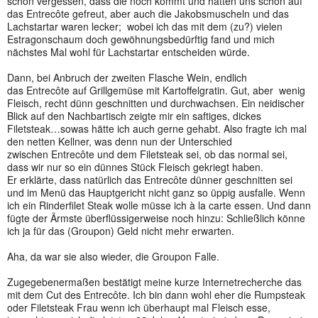
schon vergessen, dass die noch kommt und hatten uns schon auf
das Entrecôte gefreut, aber auch die Jakobsmuscheln und das
Lachstartar waren lecker; wobei ich das mit dem (zu?) vielen
Estragonschaum doch gewöhnungsbedürftig fand und mich
nächstes Mal wohl für Lachstartar entscheiden würde.
Dann, bei Anbruch der zweiten Flasche Wein, endlich
das Entrecôte auf Grillgemüse mit Kartoffelgratin. Gut, aber wenig
Fleisch, recht dünn geschnitten und durchwachsen. Ein neidischer
Blick auf den Nachbartisch zeigte mir ein saftiges, dickes
Filetsteak…sowas hätte ich auch gerne gehabt. Also fragte ich mal
den netten Kellner, was denn nun der Unterschied
zwischen Entrecôte und dem Filetsteak sei, ob das normal sei,
dass wir nur so ein dünnes Stück Fleisch gekriegt haben.
Er erklärte, dass natürlich das Entrecôte dünner geschnitten sei
und im Menü das Hauptgericht nicht ganz so üppig ausfalle. Wenn
ich ein Rinderfilet Steak wolle müsse ich à la carte essen. Und dann
fügte der Ärmste überflüssigerweise noch hinzu: Schließlich könne
ich ja für das (Groupon) Geld nicht mehr erwarten.
Aha, da war sie also wieder, die Groupon Falle.
Zugegebenermaßen bestätigt meine kurze Internetrecherche das
mit dem Cut des Entrecôte. Ich bin dann wohl eher die Rumpsteak
oder Filetsteak Frau wenn ich überhaupt mal Fleisch esse,